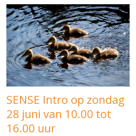
SENSE
Intro
op
zondag
28
juni
van
10.00
tot
16.00
uur
SENSE Intro op zondag
28 juni van 10.00 tot
16.00 uur