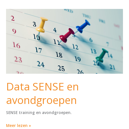
Data
SENSE
en
avondgroepen
Data SENSE en
avondgroepen
SENSE training en avondgroepen.
Meer lezen »