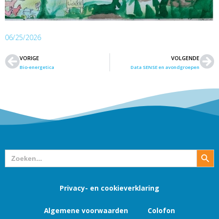
06/25/2026
VORIGE
VOLGENDE
Vorige
Vo
Bio-energetica
Data SENSE en avondgroepen
Zoekk
Zoek
naar:
Privacy- en cookieverklaring
Algemene voorwaarden
Colofon