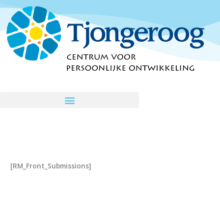
Ga
naar
de
inhoud
[RM_Front_Submissions]