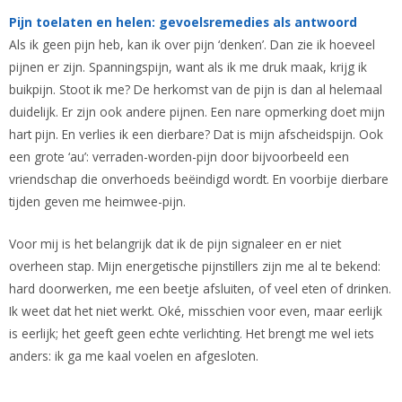
Pijn toelaten en helen: gevoelsremedies als antwoord
Als ik geen pijn heb, kan ik over pijn ‘denken’. Dan zie ik hoeveel
pijnen er zijn. Spanningspijn, want als ik me druk maak, krijg ik
buikpijn. Stoot ik me? De herkomst van de pijn is dan al helemaal
duidelijk. Er zijn ook andere pijnen. Een nare opmerking doet mijn
hart pijn. En verlies ik een dierbare? Dat is mijn afscheidspijn. Ook
een grote ‘au’: verraden-worden-pijn door bijvoorbeeld een
vriendschap die onverhoeds beëindigd wordt. En voorbije dierbare
tijden geven me heimwee-pijn.
Voor mij is het belangrijk dat ik de pijn signaleer en er niet
overheen stap. Mijn energetische pijnstillers zijn me al te bekend:
hard doorwerken, me een beetje afsluiten, of veel eten of drinken.
Ik weet dat het niet werkt. Oké, misschien voor even, maar eerlijk
is eerlijk; het geeft geen echte verlichting. Het brengt me wel iets
anders: ik ga me kaal voelen en afgesloten.